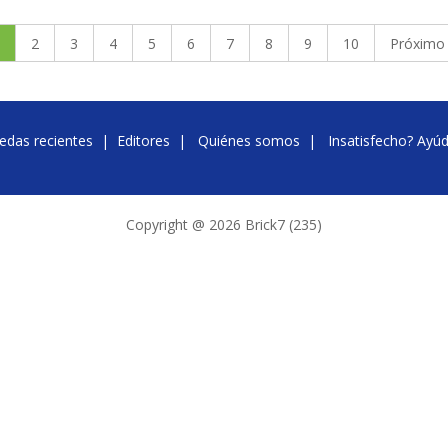
2
3
4
5
6
7
8
9
10
Próximo
edas recientes
|
Editores
|
Quiénes somos
|
Insatisfecho? Ayú
Copyright @ 2026 Brick7 (235)