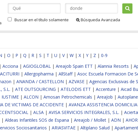
Buscar en el título solamente
Búsqueda Avanzada
a
N
|
O
|
P
|
Q
|
R
|
S
|
T
|
U
|
V
|
W
|
X
|
Y
|
Z
|
0-9
|
Acciona
|
AGIOGLOBAL
|
Areajob Spain ETT
|
Alannia Resorts
|
A
ACITURRI
|
Allergopharma
|
AllStaff
|
Asoc Escuela Formacion De 
mazon
|
ANANDA / CASTELLON
|
AZVASE
|
Agencias Exclusivas de 
, S.L.
|
ATE OUTSOURCING
|
ATELODIS ETT
|
Accenture
|
Aicad Bu
 IUSTIME
|
ALCON
|
Amosan Petrochemicals
|
AreaJob
|
Autoplane
IA DE VICTIMAS DE ACCIDENTE
|
AVANZA ASSISTENCIA DOMICILIA
CCENTSOCIAL
|
ALSA
|
AVISA SERVICIOS INTEGRALES, S.L.
|
Acierta
|
Aldeas Infantiles SOS de Espana
|
Areajob / Mollet
|
ADN
|
AHOR
Servicios Sociosanitarios
|
ARIASVITAE
|
Altiplano Salud
|
Apartament