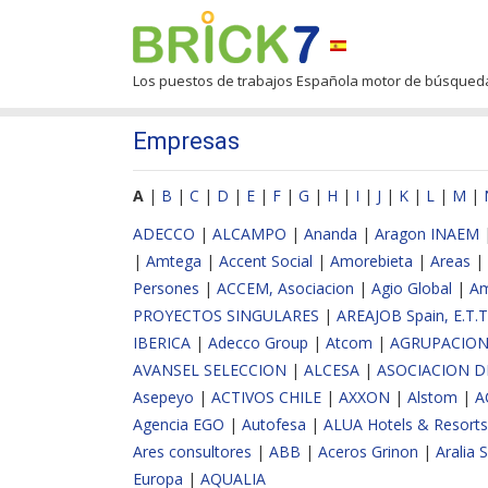
Los puestos de trabajos Española motor de búsqued
Empresas
A
|
B
|
C
|
D
|
E
|
F
|
G
|
H
|
I
|
J
|
K
|
L
|
M
|
ADECCO
|
ALCAMPO
|
Ananda
|
Aragon INAEM
|
Amtega
|
Accent Social
|
Amorebieta
|
Areas
|
Persones
|
ACCEM, Asociacion
|
Agio Global
|
A
PROYECTOS SINGULARES
|
AREAJOB Spain, E.T.T.
IBERICA
|
Adecco Group
|
Atcom
|
AGRUPACION
AVANSEL SELECCION
|
ALCESA
|
ASOCIACION D
Asepeyo
|
ACTIVOS CHILE
|
AXXON
|
Alstom
|
A
Agencia EGO
|
Autofesa
|
ALUA Hotels & Resorts
Ares consultores
|
ABB
|
Aceros Grinon
|
Aralia 
Europa
|
AQUALIA