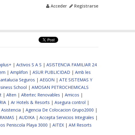
Acceder
Registrarse
pplus+
|
Activos S A S
|
ASISTENCIA FAMILIAR 24
Sem
|
Amplifon
|
ASUR PUBLICIDAD
|
Amb les
Santalucia Seguros
|
AEGON
|
ATE SISTEMAS Y
siness School
|
AMOSAN PETROCHEMICALS
t
|
Alten
|
Altertec Renovables
|
Amicos
|
RIA
|
Ar Hotels & Resorts
|
Asegura control
|
 Asistencia
|
Agencia De Colocacion Grupo2000
|
RAMAS
|
AUDIKA
|
Accepta Servicios Integrales
|
os Peniscola Playa 3000
|
AITEX
|
AM Resorts