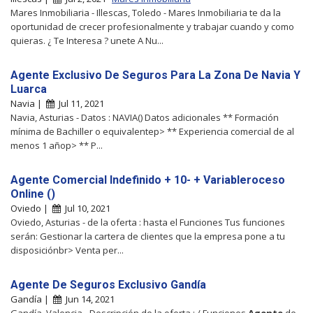
Mares Inmobiliaria - Illescas, Toledo - Mares Inmobiliaria te da la
oportunidad de crecer profesionalmente y trabajar cuando y como
quieras. ¿ Te Interesa ? unete A Nu...
Agente Exclusivo De Seguros Para La Zona De Navia Y
Luarca
Navia |
Jul 11, 2021
Navia, Asturias - Datos : NAVIA() Datos adicionales ** Formación
mínima de Bachiller o equivalentep> ** Experiencia comercial de al
menos 1 añop> ** P...
Agente Comercial Indefinido + 10- + Variableroceso
Online ()
Oviedo |
Jul 10, 2021
Oviedo, Asturias - de la oferta : hasta el Funciones Tus funciones
serán: Gestionar la cartera de clientes que la empresa pone a tu
disposiciónbr> Venta per...
Agente De Seguros Exclusivo Gandía
Gandía |
Jun 14, 2021
Gandía, Valencia - Descripción de la oferta : / Funciones
Agente
de