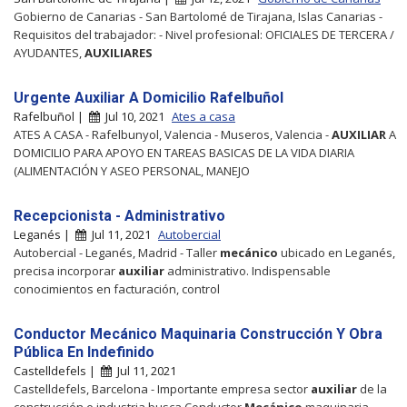
Gobierno de Canarias - San Bartolomé de Tirajana, Islas Canarias -
Requisitos del trabajador: - Nivel profesional: OFICIALES DE TERCERA /
AYUDANTES,
AUXILIARES
Urgente Auxiliar A Domicilio Rafelbuñol
Rafelbuñol |
Jul 10, 2021
Ates a casa
ATES A CASA - Rafelbunyol, Valencia - Museros, Valencia -
AUXILIAR
A
DOMICILIO PARA APOYO EN TAREAS BASICAS DE LA VIDA DIARIA
(ALIMENTACIÓN Y ASEO PERSONAL, MANEJO
Recepcionista - Administrativo
Leganés |
Jul 11, 2021
Autobercial
Autobercial - Leganés, Madrid - Taller
mecánico
ubicado en Leganés,
precisa incorporar
auxiliar
administrativo. Indispensable
conocimientos en facturación, control
Conductor Mecánico Maquinaria Construcción Y Obra
Pública En Indefinido
Castelldefels |
Jul 11, 2021
Castelldefels, Barcelona - Importante empresa sector
auxiliar
de la
construcción e industria busca Conductor
Mecánico
maquinaria