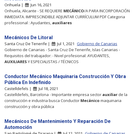
Orihuela |
Jun 16, 2021
Orihuela, Alicante - SE REQUIERE
MECÁNICO
/A PARA INCORPORACIÓN
INMEDIATA. IMPRESCINDIBLE ADJUNTAR CURRÍCULUM PDF Categoria
professional : Ayudantes,
auxiliares
Mecánicos De Litoral
Santa Cruz De Tenerife |
Jul 1, 2021
Gobierno de Canarias
Gobierno de Canarias - Santa Cruz De Tenerife, Islas Canarias -
Requisitos del trabajador: - Nivel profesional: AYUDANTES,
AUXILIARES
Y ESPECIALISTAS / TÉCNICOS
Conductor Mecánico Maquinaria Construcción Y Obra
Pública En Indefinido
Castelldefels |
Jul 18, 2021
Castelldefels, Barcelona - Importante empresa sector
auxiliar
de la
construcción e industria busca Conductor
Mecánico
maquinaria
construcción y obra pública
Mecánicos De Mantenimiento Y Reparación De
Automoción
San Bartolomé de Tirajana |
Jul 12, 2021
Gobierno de Canarias