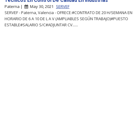
Técnicos En Control De Calidad En Industrias
Paterna |
May 30, 2021
SERVEF
SERVEF - Paterna, Valencia - OFRECE:#CONTRATO DE 20 H/SEMANA EN
HORARIO DE 6 A 10 DE L A V (AMPLIABLES SEGÚN TRABAJO)#PUESTO
ESTABLE#SALARIO S/C#ADJUNTAR CV......