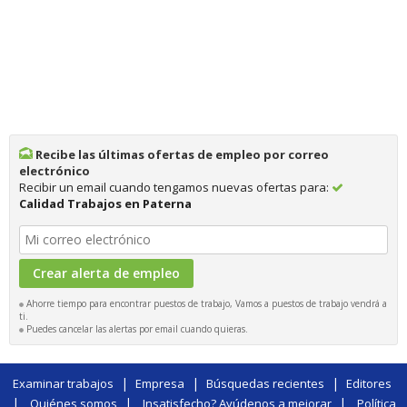
Recibe las últimas ofertas de empleo por correo
electrónico
Recibir un email cuando tengamos nuevas ofertas para:
Calidad Trabajos en Paterna
Ahorre tiempo para encontrar puestos de trabajo, Vamos a puestos de trabajo vendrá a
ti.
Puedes cancelar las alertas por email cuando quieras.
|
|
|
Examinar trabajos
Empresa
Búsquedas recientes
Editores
|
|
|
Quiénes somos
Insatisfecho? Ayúdenos a mejorar
Política