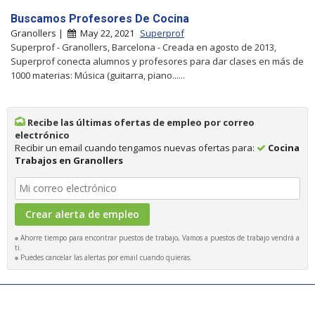
Buscamos Profesores De Cocina
Granollers |
May 22, 2021
Superprof
Superprof - Granollers, Barcelona - Creada en agosto de 2013,
Superprof conecta alumnos y profesores para dar clases en más de
1000 materias: Música (guitarra, piano......
Recibe las últimas ofertas de empleo por correo
electrónico
Recibir un email cuando tengamos nuevas ofertas para:
Cocina
Trabajos en Granollers
Ahorre tiempo para encontrar puestos de trabajo, Vamos a puestos de trabajo vendrá a
ti.
Puedes cancelar las alertas por email cuando quieras.
|
|
|
Examinar trabajos
Empresa
Búsquedas recientes
Editores
|
|
|
Quiénes somos
Insatisfecho? Ayúdenos a mejorar
Política