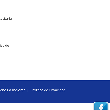
cesitaría
cisa de
denos a mejorar
|
Política de Privacidad