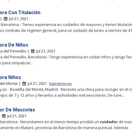
ora Con Titulación
 |
Jul 21, 2021
 Barcelona - Tienes experiencia en cuidados de mayores y tienes titulació
s contrato de régimen general, para un cuidado de lunes a viernes de 4 h
ora De Niños
ca del Penedès |
Jul 21, 2021
ca del Penedès, Barcelona - Tengo experiencia en cuidar niños y tengo faci
 para simpatizar...
ora Niños
 del Monte |
Jul 21, 2021
topnanny.es
.es - Boadilla del Monte, Madrid - Necesito una chica para recoger en el c
ijos de 7 y 12 años y llevarlos a actividades extraescolares. De lune...
or De Mascotas
|
Jul 21, 2021
Barcelona - Necesitamos en el menor tiempo posible un
cuidador
de mas
camente en Mataró, provincia de Barcelona de manera puntual. Además