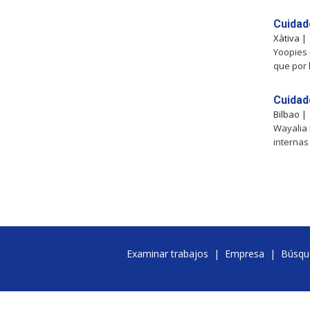
Cuidad
Xàtiva 
Yoopies 
que por 
Cuidad
Bilbao 
Wayalia 
internas
Examinar trabajos
|
Empresa
|
Búsqu