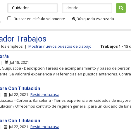
Buscar en el título solamente
Búsqueda Avanzada
a
ador Trabajos
s los empleos
|
Mostrar nuevos puestos de trabajo
Trabajos 1 - 15 
or/a
n |
Jul 18, 2021
, Guipúzcoa - Descripción Tareas de acompañamiento y paseo de person
nte. Se valorará experiencia y referencias en puestos anteriores. Contrat
ora Con Titulación
 |
Jul 22, 2021
Residencia.casa
ia.casa - Corbera, Barcelona - Tienes experiencia en cuidados de mayore
itulación? Ofrecemos contrato de régimen general, para un cuidado de lunes
ora Con Titulación
 |
Jul 22, 2021
Residencia.casa