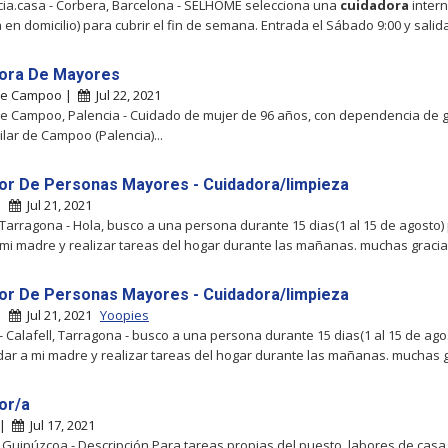
ia.casa - Corbera, Barcelona - SELHOME selecciona una
cuidadora
intern
 en domicilio) para cubrir el fin de semana. Entrada el Sábado 9:00 y salid
ora De Mayores
 de Campoo |
Jul 22, 2021
de Campoo, Palencia - Cuidado de mujer de 96 años, con dependencia de 
ilar de Campoo (Palencia)...
or De Personas Mayores - Cuidadora/limpieza
 |
Jul 21, 2021
, Tarragona - Hola, busco a una persona durante 15 dias(1 al 15 de agosto)
 mi madre y realizar tareas del hogar durante las mañanas. muchas gracias
or De Personas Mayores - Cuidadora/limpieza
 |
Jul 21, 2021
Yoopies
- Calafell, Tarragona - busco a una persona durante 15 dias(1 al 15 de ago
dar a mi madre y realizar tareas del hogar durante las mañanas. muchas gr
or/a
 |
Jul 17, 2021
 Guipúzcoa - Descripción Para tareas propias del puesto, labores de casa