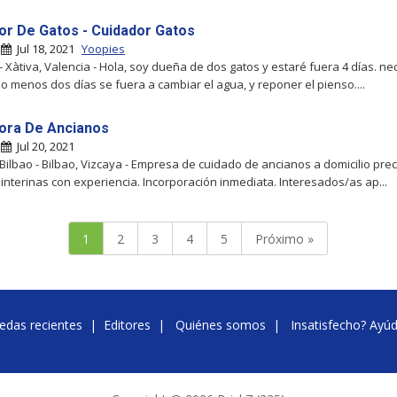
or De Gatos - Cuidador Gatos
|
Jul 18, 2021
Yoopies
- Xàtiva, Valencia - Hola, soy dueña de dos gatos y estaré fuera 4 días. ne
lo menos dos días se fuera a cambiar el agua, y reponer el pienso....
ora De Ancianos
|
Jul 20, 2021
Bilbao - Bilbao, Vizcaya - Empresa de cuidado de ancianos a domicilio pre
 interinas con experiencia. Incorporación inmediata. Interesados/as ap...
1
2
3
4
5
Próximo »
edas recientes
|
Editores
|
Quiénes somos
|
Insatisfecho? Ayú