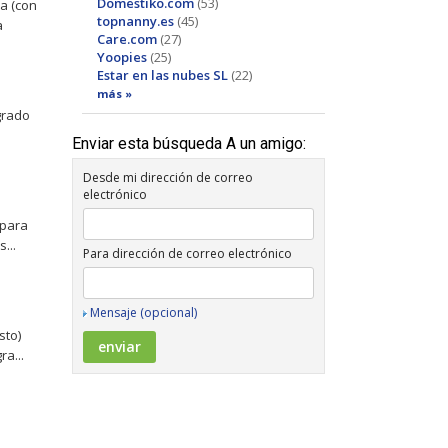
Domestiko.com
(53)
a (con
topnanny.es
(45)
a
Care.com
(27)
Yoopies
(25)
Estar en las nubes SL
(22)
más »
grado
Enviar esta búsqueda A un amigo:
Desde mi dirección de correo
electrónico
 para
...
Para dirección de correo electrónico
Mensaje (opcional)
sto)
a...
,