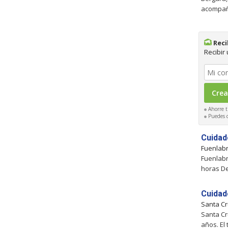
acompaña
Reci
Recibir
Ahorre t
Puedes ca
Cuidad
Fuenlab
Fuenlabr
horas D
Cuidad
Santa Cr
Santa Cr
años. El