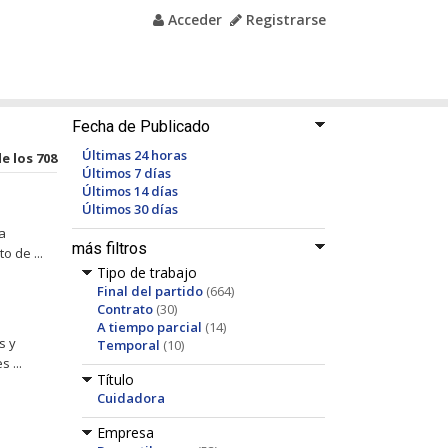
Acceder
Registrarse
Fecha de Publicado
Últimas 24 horas
de los 708
Últimos 7 días
Últimos 14 días
Últimos 30 días
a
más filtros
o de ...
Tipo de trabajo
Final del partido
(664)
Contrato
(30)
A tiempo parcial
(14)
s y
Temporal
(10)
 ...
Título
Cuidadora
Empresa