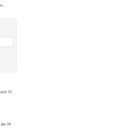
...
hace 12
 de 79