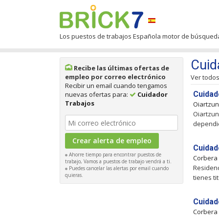
Los puestos de trabajos Española motor de búsqued
Cuid
Recibe las últimas ofertas de
empleo por correo electrónico
Ver todo
Recibir un email cuando tengamos
Cuidad
nuevas ofertas para:
Cuidador
Trabajos
Oiartzu
Oiartzun
dependie
Cuidad
Ahorre tiempo para encontrar puestos de
Corbera
trabajo, Vamos a puestos de trabajo vendrá a ti.
Residenc
Puedes cancelar las alertas por email cuando
quieras.
tienes t
Cuidad
Corbera