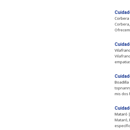
Cuidad
Corbera
Corbera,
Ofrecemo
Cuidad
Vilafran
Vilafran
empatias
Cuidad
Boadilla
topnanny
mis dos h
Cuidad
Mataró 
Mataró, 
específi