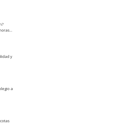
n?
oras...
lidad y
olegio a
cotas