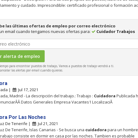
miento y cuidado. Imprescindible: certificado profesional o formación aco
be las últimas ofertas de empleo por correo electrónico
 un email cuando tengamos nuevas ofertas para:
Cuidador Trabajos
iempo para encontrar puestos de trabajo, Vamos a puestos de trabajo vendrá a ti.
ncelar las alertas por email cuando quieras.
ora
rada |
Jul 17, 2021
ada, Madrid - La descripción del trabajo.: Trabajo :
Cuidadora
Publicada 
enunciarÂÂ Datos Generales Empresa Vacantes1 LocalizaciÃ
ora Por Las Noches
uz De Tenerife |
Jul 21, 2021
uz De Tenerife, Islas Canarias - Se busca una
cuidadora
para un hombre
 trabajo consiste en dormir en casa por las noches. Tambien es probable