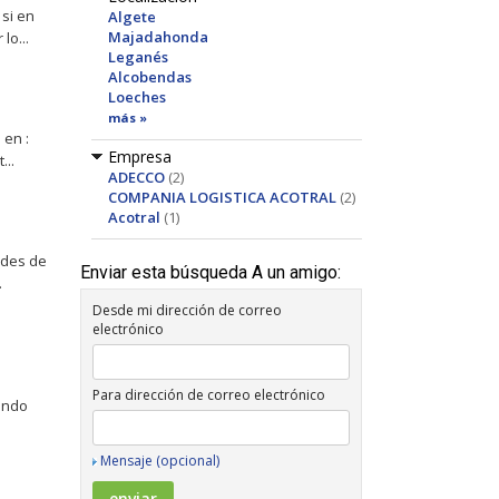
 si en
Algete
Majadahonda
lo...
Leganés
Alcobendas
Loeches
más »
 en :
Empresa
...
ADECCO
(2)
COMPANIA LOGISTICA ACOTRAL
(2)
Acotral
(1)
ades de
Enviar esta búsqueda A un amigo:
.
Desde mi dirección de correo
electrónico
Para dirección de correo electrónico
ando
Mensaje (opcional)