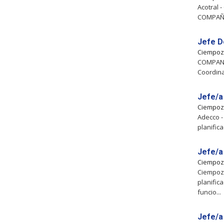
Acotral 
COMPAÑÍA
Jefe D
Ciempoz
COMPANIA
Coordina
Jefe/a
Ciempoz
Adecco -
planific
Jefe/a
Ciempoz
Ciempozu
planific
funcio...
Jefe/a