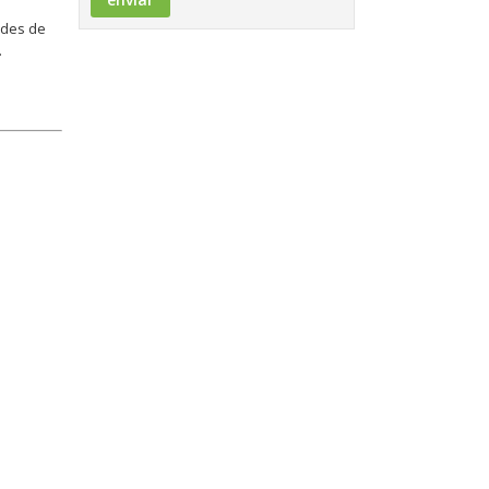
ades de
.