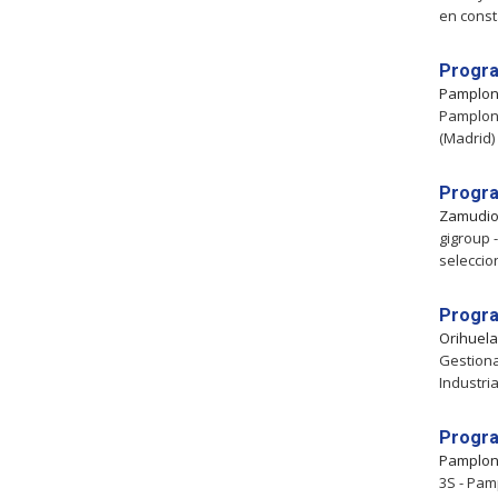
en const
Progra
Pamplo
Pamplona
(Madrid)
Progra
Zamudi
gigroup 
seleccio
Progra
Orihuel
Gestiona
Industri
Progra
Pamplo
3S - Pam