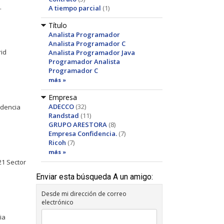
.
A tiempo parcial
(1)
Título
Analista Programador
Analista Programador C
rid
Analista Programador Java
Programador Analista
Programador C
más »
Empresa
ADECCO
(32)
idencia
Randstad
(11)
GRUPO ARESTORA
(8)
Empresa Confidencia.
(7)
Ricoh
(7)
más »
21 Sector
Enviar esta búsqueda A un amigo:
Desde mi dirección de correo
electrónico
ia