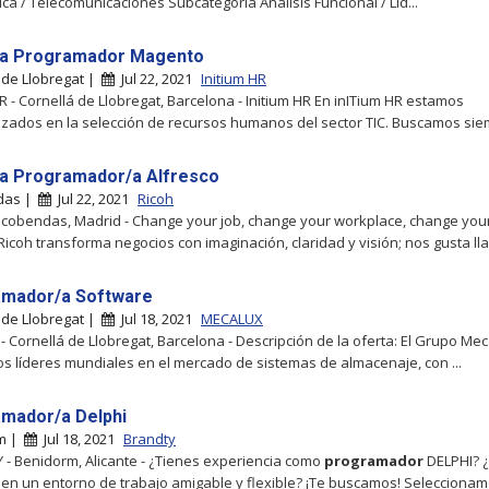
ica / Telecomunicaciones Subcategoría Análisis Funcional / Lid...
ta Programador Magento
 de Llobregat |
Jul 22, 2021
Initium HR
HR - Cornellá de Llobregat, Barcelona - Initium HR En inITium HR estamos
izados en la selección de recursos humanos del sector TIC. Buscamos siem
ta Programador/a Alfresco
das |
Jul 22, 2021
Ricoh
Alcobendas, Madrid - Change your job, change your workplace, change you
 Ricoh transforma negocios con imaginación, claridad y visión; nos gusta lla.
mador/a Software
 de Llobregat |
Jul 18, 2021
MECALUX
- Cornellá de Llobregat, Barcelona - Descripción de la oferta: El Grupo Me
os líderes mundiales en el mercado de sistemas de almacenaje, con ...
mador/a Delphi
m |
Jul 18, 2021
Brandty
- Benidorm, Alicante - ¿Tienes experiencia como
programador
DELPHI? 
 en un entorno de trabajo amigable y flexible? ¡Te buscamos! Selecciona