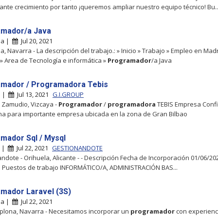
ante crecimiento por tanto ¡queremos ampliar nuestro equipo técnico! Bu..
mador/a Java
na |
Jul 20, 2021
, Navarra - La descripción del trabajo.: » Inicio » Trabajo » Empleo en Mad
 » Area de Tecnología e informática »
Programador
/a Java
mador / Programadora Tebis
o |
Jul 13, 2021
G.I.GROUP
- Zamudio, Vizcaya -
Programador
/
programadora
TEBIS Empresa Conf
na para importante empresa ubicada en la zona de Gran Bilbao
mador Sql / Mysql
a |
Jul 22, 2021
GESTIONANDOTE
ndote - Orihuela, Alicante - - Descripción Fecha de Incorporación 01/06/20
a Puestos de trabajo INFORMÁTICO/A, ADMINISTRACIÓN BAS...
mador Laravel (3S)
na |
Jul 22, 2021
plona, Navarra - Necesitamos incorporar un
programador
con experienc