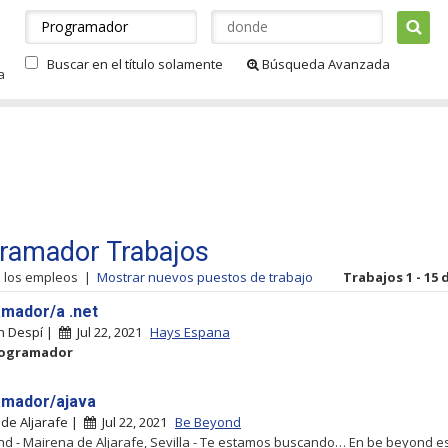
Buscar en el título solamente
Búsqueda Avanzada
a
ramador Trabajos
s los empleos
|
Mostrar nuevos puestos de trabajo
Trabajos 1 - 15 
mador/a .net
n Despí |
Jul 22, 2021
Hays Espana
ogramador
mador/ajava
de Aljarafe |
Jul 22, 2021
Be Beyond
d - Mairena de Aljarafe, Sevilla - Te estamos buscando… En be beyond 