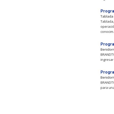
Progr
Tablada
Tablada,
operaci
conocim.
Progra
Benidor
BRANDTY 
ingresar
Progra
Benidor
BRANDTY 
para una