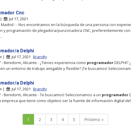
amador Cnc
 |
Jul 17, 2021
 Madrid - - Nos encontramos en la búsqueda de una persona con experie
ón y programación de plegadora/punzonadora CNC, preferentemente con
..
mador/a Delphi
m |
Jul 17, 2021
Brandty
- Benidorm, Alicante - ¿Tienes experiencia como
programador
DELPHI? 
 en un entorno de trabajo amigable y flexible? ¡Te buscamos! Selecciona
mador/a Delphi
m |
Jul 17, 2021
Brandty
- Benidorm, Alicante - Te buscamos! Seleccionamos a un
programador
D
 empresa que tiene como objetivo ser la fuente de información digital d
1
2
3
4
5
Próximo »