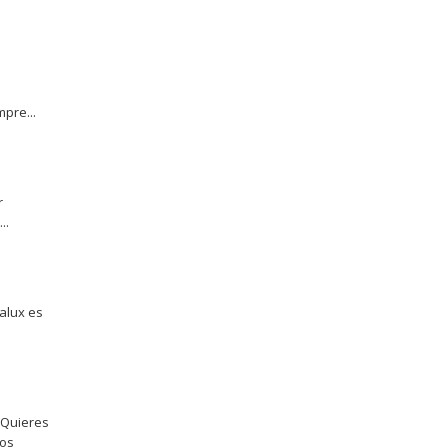
pre...
r
..
calux es
¿Quieres
mos