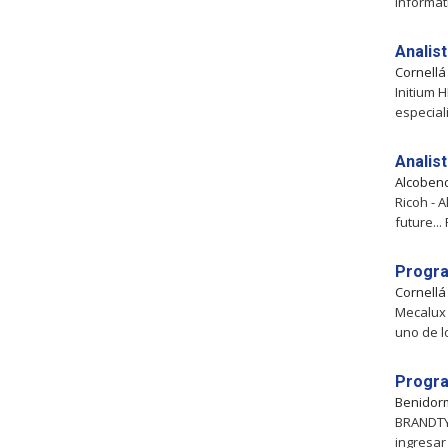
Informát
Analis
Cornellá
Initium 
especial
Analis
Alcoben
Ricoh - 
future...
Progra
Cornellá
Mecalux 
uno de l
Progra
Benidor
BRANDTY 
ingresar