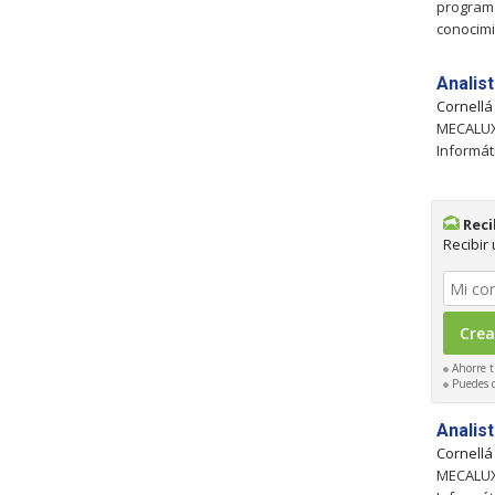
programa
conocim
Analis
Cornellá
MECALUX 
Informát
Reci
Recibir
Ahorre t
Puedes ca
Analis
Cornellá
MECALUX 