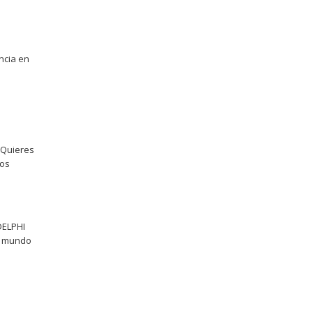
ncia en
¿Quieres
mos
ELPHI
el mundo