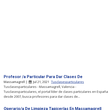
Profesor /a Particular Para Dar Clases De
Massamagrell |
Jul 21, 2021
Tusclasesparticulares
Tusclasesparticulares - Massamagrell, Valencia -
Tusclasesparticulares, el portal líder de clases particulares en España
desde 2007, busca profesores para dar clases de...
Operario/a De Limpieza Tapicerías En Massamagrell