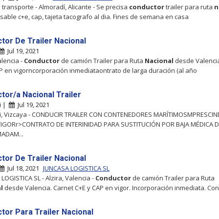
transporte - Almoradí, Alicante - Se precisa
conductor
trailer para ruta
n
sable c+e, cap, tajeta tacografo al dia. Fines de semana en casa
tor De Trailer Nacional
Jul 19, 2021
alencia -
Conductor
de camión Trailer para Ruta
Nacional
desde Valenci
P en vigorncorporación inmediataontrato de larga duración (al año
tor/a Nacional Trailer
i |
Jul 19, 2021
zi, Vizcaya - CONDUCIR TRAILER CON CONTENEDORES MARÍTIMOSMPRESCIND
VIGORr>CONTRATO DE INTERINIDAD PARA SUSTITUCIÓN POR BAJA MÉDICA 
ADAM...
tor De Trailer Nacional
Jul 18, 2021
JUNCASA LOGISTICA SL
LOGISTICA SL - Alzira, Valencia -
Conductor
de camión Trailer para Ruta
l
desde Valencia. Carnet C+E y CAP en vigor. Incorporación inmediata. Con
tor Para Trailer Nacional