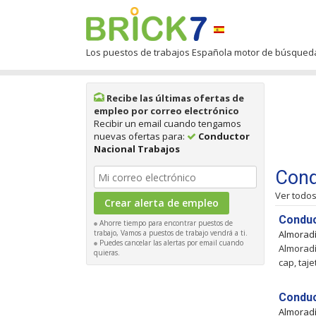
Los puestos de trabajos Española motor de búsqued
Recibe las últimas ofertas de
empleo por correo electrónico
Recibir un email cuando tengamos
nuevas ofertas para:
Conductor
Nacional Trabajos
Cond
Ver todo
Conduc
Ahorre tiempo para encontrar puestos de
trabajo, Vamos a puestos de trabajo vendrá a ti.
Almorad
Puedes cancelar las alertas por email cuando
Almoradí
quieras.
cap, taj
Conduc
Almorad