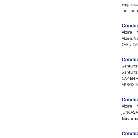
Empresa 
Indispen
Conduc
Alzira |
Alzira, V
C+E y CA
Conduc
Santurtz
Santurt
CAP EN 
APROXIM
Conduc
Alzira |
JUNCASA 
Naciona
Conduc