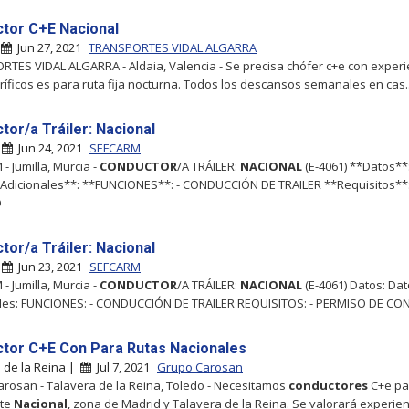
tor C+E Nacional
|
Jun 27, 2021
TRANSPORTES VIDAL ALGARRA
TES VIDAL ALGARRA - Aldaia, Valencia - Se precisa chófer c+e con experi
oríficos es para ruta fija nocturna. Todos los descansos semanales en cas..
tor/a Tráiler: Nacional
|
Jun 24, 2021
SEFCARM
- Jumilla, Murcia -
CONDUCTOR
/A TRÁILER:
NACIONAL
(E-4061) **Datos**
Adicionales**: **FUNCIONES**: - CONDUCCIÓN DE TRAILER **Requisitos**:
O
tor/a Tráiler: Nacional
|
Jun 23, 2021
SEFCARM
- Jumilla, Murcia -
CONDUCTOR
/A TRÁILER:
NACIONAL
(E-4061) Datos: Da
ales: FUNCIONES: - CONDUCCIÓN DE TRAILER REQUISITOS: - PERMISO DE CO
tor C+E Con Para Rutas Nacionales
 de la Reina |
Jul 7, 2021
Grupo Carosan
rosan - Talavera de la Reina, Toledo - Necesitamos
conductores
C+e pa
rte
Nacional
, zona de Madrid y Talavera de la Reina. Se valorará experien