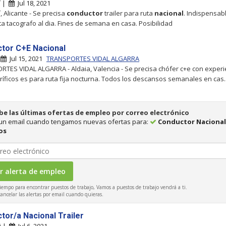
í |
Jul 18, 2021
, Alicante - Se precisa
conductor
trailer para ruta
nacional
. Indispensabl
eta tacografo al dia. Fines de semana en casa. Posibilidad
tor C+E Nacional
|
Jul 15, 2021
TRANSPORTES VIDAL ALGARRA
TES VIDAL ALGARRA - Aldaia, Valencia - Se precisa chófer c+e con experi
oríficos es para ruta fija nocturna. Todos los descansos semanales en cas..
be las últimas ofertas de empleo por correo electrónico
 un email cuando tengamos nuevas ofertas para:
Conductor Nacional
os
iempo para encontrar puestos de trabajo, Vamos a puestos de trabajo vendrá a ti.
ncelar las alertas por email cuando quieras.
tor/a Nacional Trailer