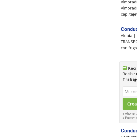
Almorad
Almoradí
cap, taj
Conduc
Aldaia 
TRANSPOR
con frig
Reci
Recibir
Trabaj
Ahorre t
Puedes ca
Conduc