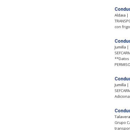
Conduc
Aldaia 
TRANSPOR
con frig
Conduc
Jumilla 
SEFCARM 
**Datos 
PERMIS
Conduc
Jumilla 
SEFCARM 
Adicion
Conduc
Talavera
Grupo Ca
transpo