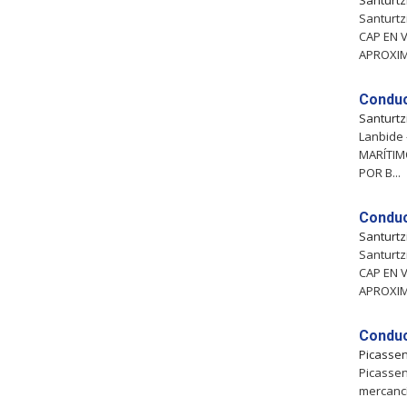
Santurtz
Santurt
CAP EN 
APROXIM
Conduc
Santurtz
Lanbide 
MARÍTIM
POR B...
Conduc
Santurtz
Santurt
CAP EN 
APROXIM
Conduc
Picasse
Picassen
mercancí