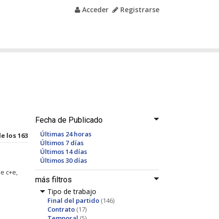
Acceder
Registrarse
Fecha de Publicado
Últimas 24 horas
de los 163
Últimos 7 días
Últimos 14 días
Últimos 30 días
e c+e,
más filtros
Tipo de trabajo
Final del partido
(146)
Contrato
(17)
Temporal
(5)