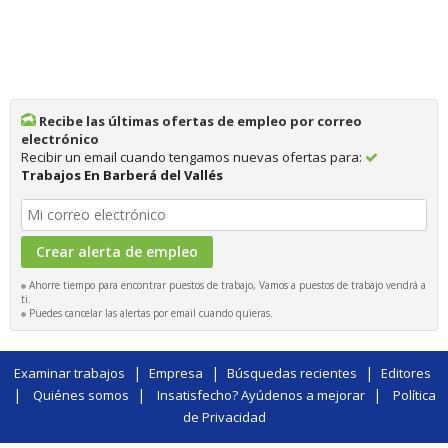
Recibe las últimas ofertas de empleo por correo
electrónico
Recibir un email cuando tengamos nuevas ofertas para:
Trabajos En Barberá del Vallés
Ahorre tiempo para encontrar puestos de trabajo, Vamos a puestos de trabajo vendrá a
ti.
Puedes cancelar las alertas por email cuando quieras.
|
|
|
Examinar trabajos
Empresa
Búsquedas recientes
Editores
|
|
|
Quiénes somos
Insatisfecho? Ayúdenos a mejorar
Política
de Privacidad